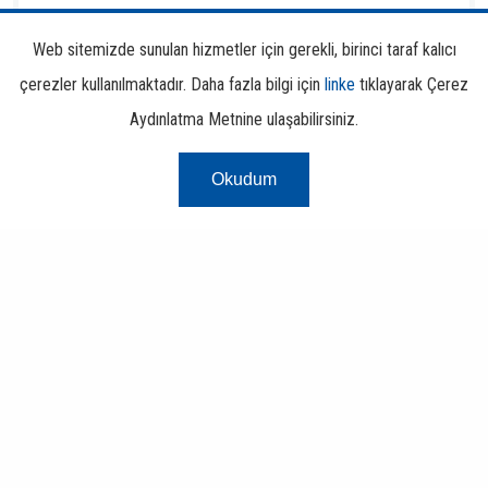
Web sitemizde sunulan hizmetler için gerekli, birinci taraf kalıcı
Finansal Okuryazarlık
çerezler kullanılmaktadır. Daha fazla bilgi için
linke
tıklayarak Çerez
Aydınlatma Metnine ulaşabilirsiniz.
Okudum
Risk Merkezi
Finans ve Bankacılık Portalı