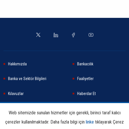
Hakkımızda
Bankacılık
Banka ve Sektör Bilgileri
Faaliyetler
Kılavuzlar
Haberdar Et
Haberler
Sürdürülebilirlik
Web sitemizde sunulan hizmetler için gerekli, birinci taraf kalıcı
çerezler kullanılmaktadır. Daha fazla bilgi için
linke
tıklayarak Çerez
Araştırma ve Yayınlar
İletişim Bilgileri