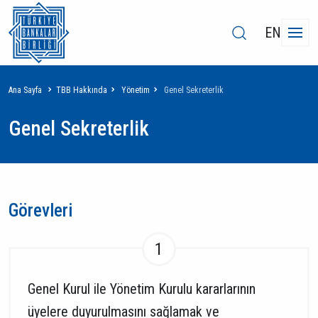
EN
Sayfa
Ana Sayfa
TBB Hakkında
Yönetim
Genel Sekreterlik
yolu
Genel Sekreterlik
Görevleri
1
Genel Kurul ile Yönetim Kurulu kararlarının
üyelere duyurulmasını sağlamak ve