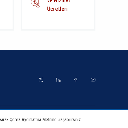
ve Hizmet
Ücretleri
yetler
Kılavuzlar
yarak Çerez Aydınlatma Metnine ulaşabilirsiniz.