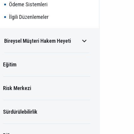
Ödeme Sistemleri
İlgili Düzenlemeler
Bireysel Müşteri Hakem Heyeti
Hakem Heyeti
Eğitim
İlgili düzenlemeler
Risk Merkezi
Yıllık Raporlar
Bireysel Müşteri Hakem Heyeti
Tanıtım Videoları
Sürdürülebilirlik