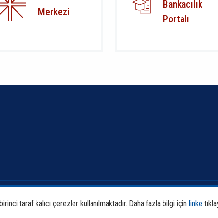
Bankacılık
Merkezi
Portalı
Banka ve Sektör Bilgileri
Faali
rinci taraf kalıcı çerezler kullanılmaktadır. Daha fazla bilgi için
linke
tıkla