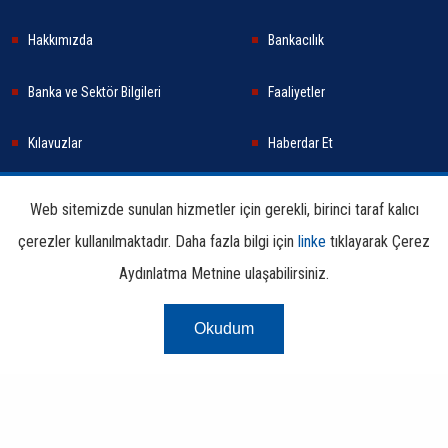
Hakkımızda
Bankacılık
Banka ve Sektör Bilgileri
Faaliyetler
Kılavuzlar
Haberdar Et
Haberler
Sürdürülebilirlik
Web sitemizde sunulan hizmetler için gerekli, birinci taraf kalıcı
çerezler kullanılmaktadır. Daha fazla bilgi için
linke
tıklayarak Çerez
Araştırma ve Yayınlar
İletişim Bilgileri
Aydınlatma Metnine ulaşabilirsiniz.
Okudum
Çerez Aydınlatma
Kullanım
Linkler
Bilgi
Metni
Koşulları
Edinme
Copyright © 2026 TBB Tüm Hakları Saklıdır.