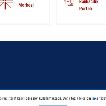
Bankacılık
Merkezi
Portalı
Banka ve Sektör Bilgileri
Faali
rinci taraf kalıcı çerezler kullanılmaktadır. Daha fazla bilgi için
linke
tıkla