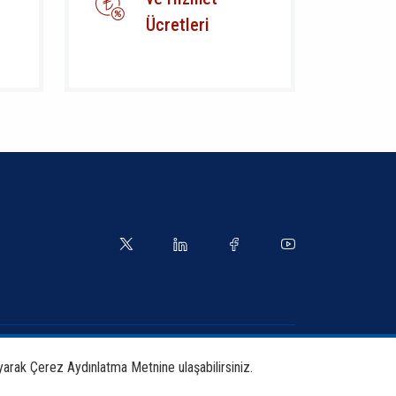
Ücretleri
yetler
Kılavuzlar
yarak Çerez Aydınlatma Metnine ulaşabilirsiniz.