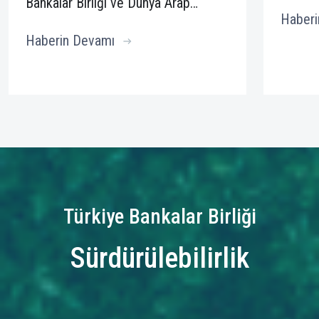
Bankalar Birliği ve Dünya Arap…
Haberi
Haberin Devamı
Türkiye Bankalar Birliği
Sürdürülebilirlik