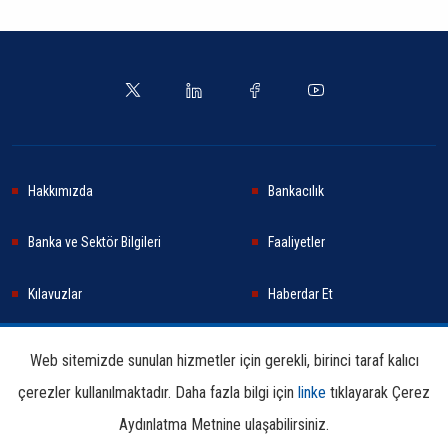
Hakkımızda
Bankacılık
Banka ve Sektör Bilgileri
Faaliyetler
Kılavuzlar
Haberdar Et
Haberler
Sürdürülebilirlik
Web sitemizde sunulan hizmetler için gerekli, birinci taraf kalıcı
çerezler kullanılmaktadır. Daha fazla bilgi için
linke
tıklayarak Çerez
Araştırma ve Yayınlar
İletişim Bilgileri
Aydınlatma Metnine ulaşabilirsiniz.