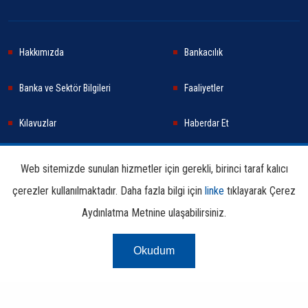
Hakkımızda
Bankacılık
Banka ve Sektör Bilgileri
Faaliyetler
Kılavuzlar
Haberdar Et
Haberler
Sürdürülebilirlik
Web sitemizde sunulan hizmetler için gerekli, birinci taraf kalıcı
çerezler kullanılmaktadır. Daha fazla bilgi için
linke
tıklayarak Çerez
Araştırma ve Yayınlar
İletişim Bilgileri
Aydınlatma Metnine ulaşabilirsiniz.
Okudum
Çerez Aydınlatma
Kullanım
Linkler
Bilgi
Metni
Koşulları
Edinme
Copyright © 2026 TBB Tüm Hakları Saklıdır.