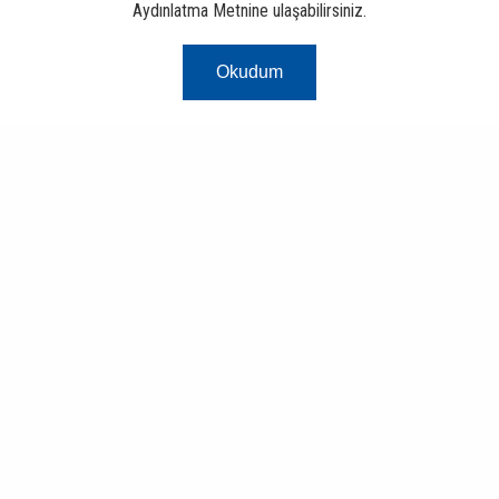
Aydınlatma Metnine ulaşabilirsiniz.
Okudum
Risk Merkezi
Finans ve Bankacılık Portalı