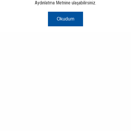
Aydınlatma Metnine ulaşabilirsiniz.
Okudum
Risk Merkezi
Finans ve Bankacılık Portalı