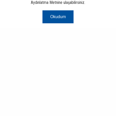
Aydınlatma Metnine ulaşabilirsiniz.
Okudum
Risk Merkezi
Finans ve Bankacılık Portalı