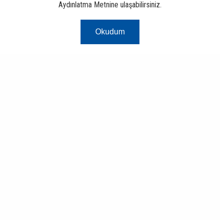
Aydınlatma Metnine ulaşabilirsiniz.
Okudum
Risk Merkezi
Finans ve Bankacılık Portalı