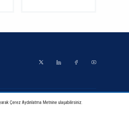
yetler
Kılavuzlar
yarak Çerez Aydınlatma Metnine ulaşabilirsiniz.
tırma ve Yayınlar
İletişim Bilgileri