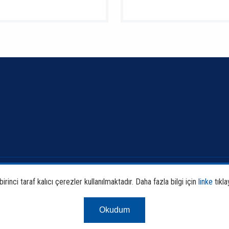
Banka ve Sektör Bilgileri
Faali
rinci taraf kalıcı çerezler kullanılmaktadır. Daha fazla bilgi için
linke
tıkla
Sürdürülebilirlik
Araş
Okudum