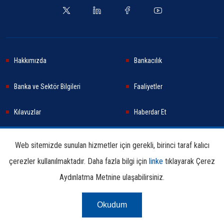
Hakkımızda
Bankacılık
Banka ve Sektör Bilgileri
Faaliyetler
Kılavuzlar
Haberdar Et
Haberler
Sürdürülebilirlik
Web sitemizde sunulan hizmetler için gerekli, birinci taraf kalıcı
çerezler kullanılmaktadır. Daha fazla bilgi için
linke
tıklayarak Çerez
Araştırma ve Yayınlar
İletişim Bilgileri
Aydınlatma Metnine ulaşabilirsiniz.
Okudum
Çerez Aydınlatma
Kullanım
Linkler
Bilgi
Metni
Koşulları
Edinme