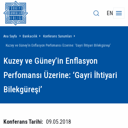
EN
Sayfa
Ana Sayfa
Bankacılık
Konferans Sunumları
yolu
Kuzey ve Güney’in Enflasyon Perfomansı Üzerine: ‘Gayri İhtiyari Bilekgüreşi’
Kuzey ve Güney’in Enflasyon
Perfomansı Üzerine: ‘Gayri İhtiyari
Bilekgüreşi’
Konferans Tarihi:
09.05.2018