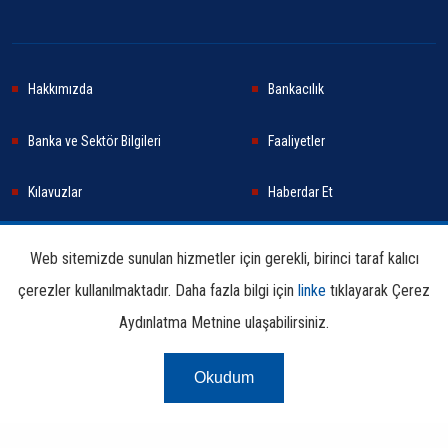
Hakkımızda
Bankacılık
Banka ve Sektör Bilgileri
Faaliyetler
Kılavuzlar
Haberdar Et
Haberler
Sürdürülebilirlik
Web sitemizde sunulan hizmetler için gerekli, birinci taraf kalıcı
çerezler kullanılmaktadır. Daha fazla bilgi için
linke
tıklayarak Çerez
Araştırma ve Yayınlar
İletişim Bilgileri
Aydınlatma Metnine ulaşabilirsiniz.
Okudum
Çerez Aydınlatma
Kullanım
Linkler
Bilgi
Metni
Koşulları
Edinme
Copyright © 2026 TBB Tüm Hakları Saklıdır.