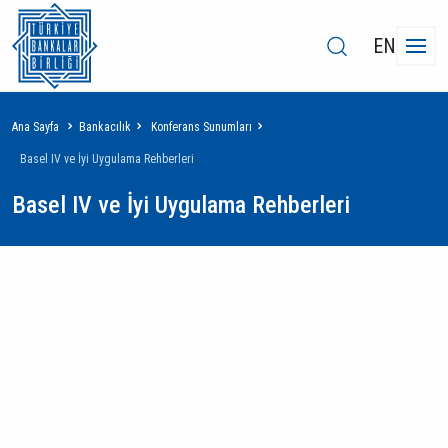
EN
Sayfa
Ana Sayfa
Bankacılık
Konferans Sunumları
yolu
Basel IV ve İyi Uygulama Rehberleri
Basel IV ve İyi Uygulama Rehberleri