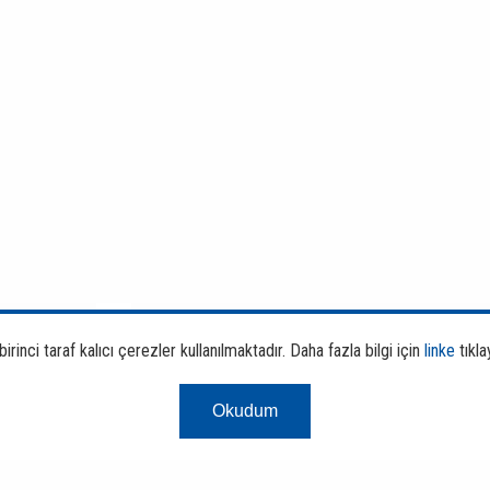
rinci taraf kalıcı çerezler kullanılmaktadır. Daha fazla bilgi için
linke
tıkla
Okudum
Finans ve