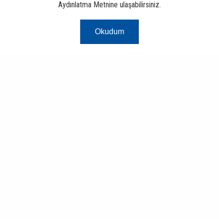
Aydınlatma Metnine ulaşabilirsiniz.
Okudum
Risk Merkezi
Finans ve Bankacılık Portalı