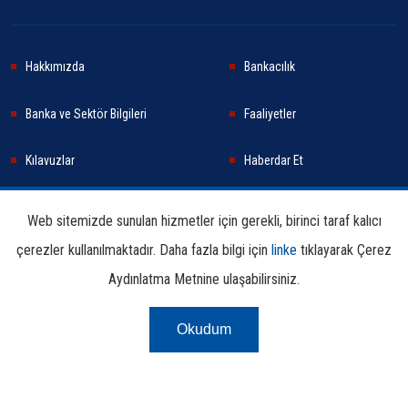
Hakkımızda
Bankacılık
Banka ve Sektör Bilgileri
Faaliyetler
Kılavuzlar
Haberdar Et
Haberler
Sürdürülebilirlik
Web sitemizde sunulan hizmetler için gerekli, birinci taraf kalıcı
çerezler kullanılmaktadır. Daha fazla bilgi için
linke
tıklayarak Çerez
Araştırma ve Yayınlar
İletişim Bilgileri
Aydınlatma Metnine ulaşabilirsiniz.
Okudum
Çerez Aydınlatma
Kullanım
Linkler
Bilgi
Metni
Koşulları
Edinme
Copyright © 2026 TBB Tüm Hakları Saklıdır.