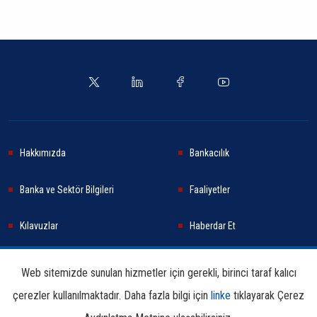
Hakkımızda
Bankacılık
Banka ve Sektör Bilgileri
Faaliyetler
Kılavuzlar
Haberdar Et
Haberler
Sürdürülebilirlik
Web sitemizde sunulan hizmetler için gerekli, birinci taraf kalıcı
çerezler kullanılmaktadır. Daha fazla bilgi için
linke
tıklayarak Çerez
Araştırma ve Yayınlar
İletişim Bilgileri