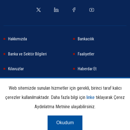
Hakkımızda
Bankacılık
Banka ve Sektör Bilgileri
Faaliyetler
Kılavuzlar
Haberdar Et
Haberler
Sürdürülebilirlik
Web sitemizde sunulan hizmetler için gerekli, birinci taraf kalıcı
çerezler kullanılmaktadır. Daha fazla bilgi için
linke
tıklayarak Çerez
Araştırma ve Yayınlar
İletişim Bilgileri
Aydınlatma Metnine ulaşabilirsiniz.
Okudum
Çerez Aydınlatma
Kullanım
Linkler
Bilgi