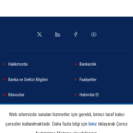
Hakkımızda
Bankacılık
Banka ve Sektör Bilgileri
Faaliyetler
Kılavuzlar
Haberdar Et
Haberler
Sürdürülebilirlik
Web sitemizde sunulan hizmetler için gerekli, birinci taraf kalıcı
çerezler kullanılmaktadır. Daha fazla bilgi için
linke
tıklayarak Çerez
Araştırma ve Yayınlar
İletişim Bilgileri