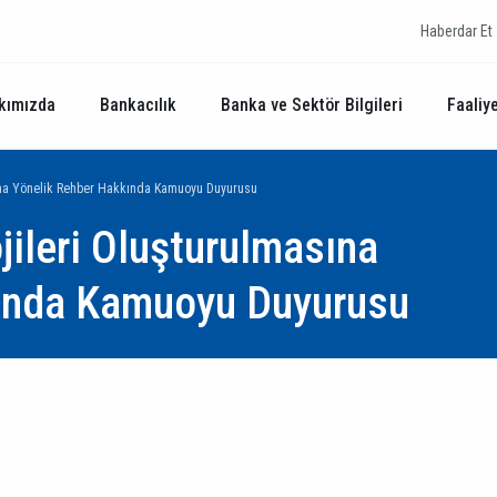
Haberdar Et
kımızda
Bankacılık
Banka ve Sektör Bilgileri
Faaliye
asına Yönelik Rehber Hakkında Kamuoyu Duyurusu
jileri Oluşturulmasına
ında Kamuoyu Duyurusu