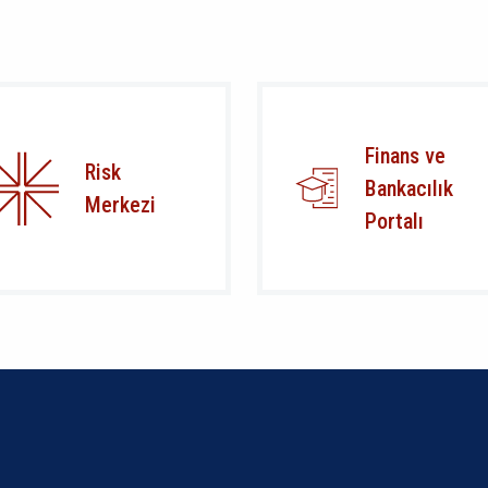
Finans ve
Risk
Bankacılık
Merkezi
Portalı