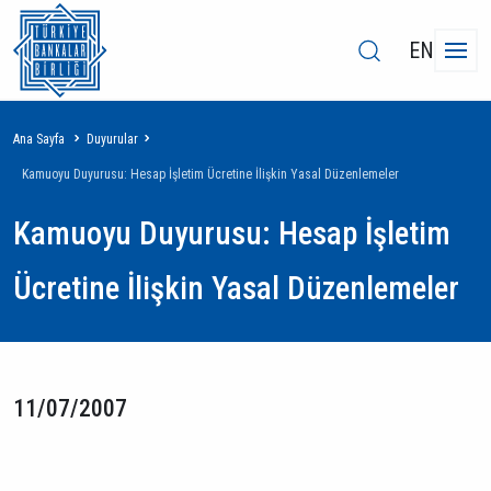
EN
Sayfa
Ana Sayfa
Duyurular
yolu
Kamuoyu Duyurusu: Hesap İşletim Ücretine İlişkin Yasal Düzenlemeler
Kamuoyu Duyurusu: Hesap İşletim
Ücretine İlişkin Yasal Düzenlemeler
11/07/2007