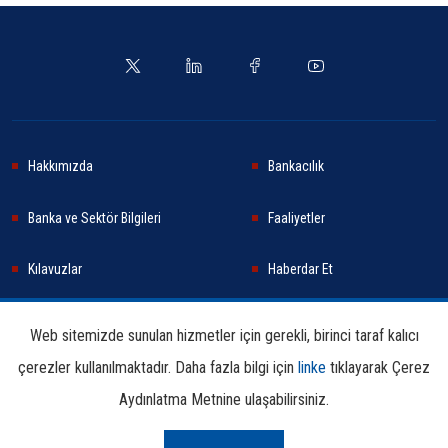
Hakkımızda
Bankacılık
Banka ve Sektör Bilgileri
Faaliyetler
Kılavuzlar
Haberdar Et
Haberler
Sürdürülebilirlik
Web sitemizde sunulan hizmetler için gerekli, birinci taraf kalıcı
çerezler kullanılmaktadır. Daha fazla bilgi için
linke
tıklayarak Çerez
Araştırma ve Yayınlar
İletişim Bilgileri
Aydınlatma Metnine ulaşabilirsiniz.