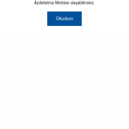
Aydınlatma Metnine ulaşabilirsiniz.
Okudum
Risk Merkezi
Finans ve Bankacılık Portalı