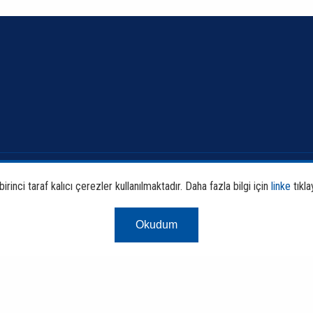
Banka ve Sektör Bilgileri
Faali
rinci taraf kalıcı çerezler kullanılmaktadır. Daha fazla bilgi için
linke
tıkla
Sürdürülebilirlik
Araş
Okudum
Çerez Aydınlatm