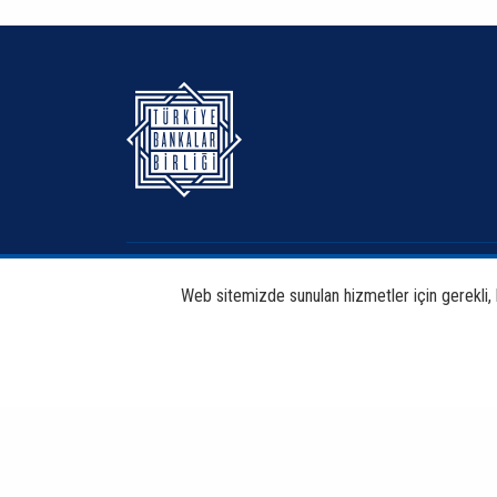
Hakkımızda
Bankacılık
Web sitemizde sunulan hizmetler için gerekli, bi
Haberdar Et
Haberler
Copyright © 2026 TBB Tüm Hakları Saklıdır.