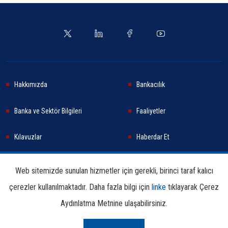
Hakkımızda
Bankacılık
Banka ve Sektör Bilgileri
Faaliyetler
Kılavuzlar
Haberdar Et
Haberler
Sürdürülebilirlik
Web sitemizde sunulan hizmetler için gerekli, birinci taraf kalıcı
çerezler kullanılmaktadır. Daha fazla bilgi için
linke
tıklayarak Çerez
Araştırma ve Yayınlar
İletişim Bilgileri
Aydınlatma Metnine ulaşabilirsiniz.