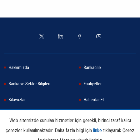
Hakkımızda
Bankacılık
Banka ve Sektör Bilgileri
Faaliyetler
Kılavuzlar
Haberdar Et
Haberler
Sürdürülebilirlik
Web sitemizde sunulan hizmetler için gerekli, birinci taraf kalıcı
çerezler kullanılmaktadır. Daha fazla bilgi için
linke
tıklayarak Çerez
Araştırma ve Yayınlar
İletişim Bilgileri