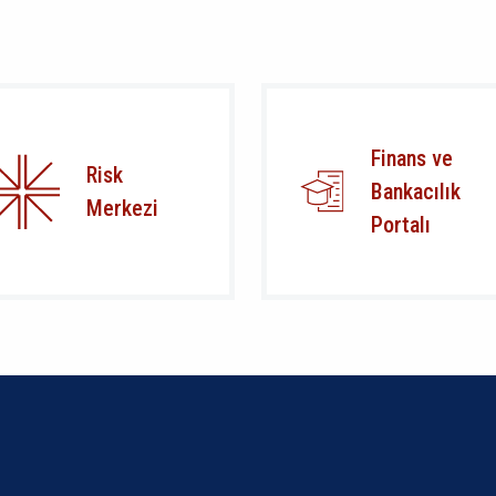
Finans ve
Risk
Bankacılık
Merkezi
Portalı