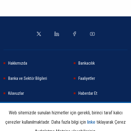
Hakkımızda
Bankacılık
Banka ve Sektör Bilgileri
Faaliyetler
Kılavuzlar
Haberdar Et
Haberler
Sürdürülebilirlik
Web sitemizde sunulan hizmetler için gerekli, birinci taraf kalıcı
çerezler kullanılmaktadır. Daha fazla bilgi için
linke
tıklayarak Çerez
Araştırma ve Yayınlar
İletişim Bilgileri