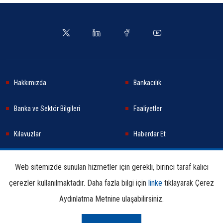
Hakkımızda
Bankacılık
Banka ve Sektör Bilgileri
Faaliyetler
Kılavuzlar
Haberdar Et
Haberler
Sürdürülebilirlik
Web sitemizde sunulan hizmetler için gerekli, birinci taraf kalıcı
çerezler kullanılmaktadır. Daha fazla bilgi için
linke
tıklayarak Çerez
Araştırma ve Yayınlar
İletişim Bilgileri
Aydınlatma Metnine ulaşabilirsiniz.