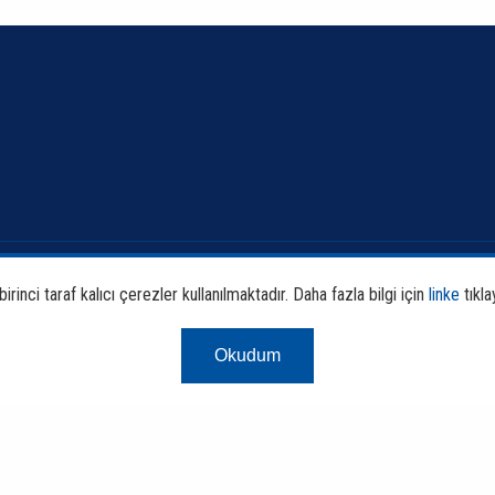
Banka ve Sektör Bilgileri
Faali
rinci taraf kalıcı çerezler kullanılmaktadır. Daha fazla bilgi için
linke
tıkla
Sürdürülebilirlik
Araş
Okudum
Çerez Aydınlatm