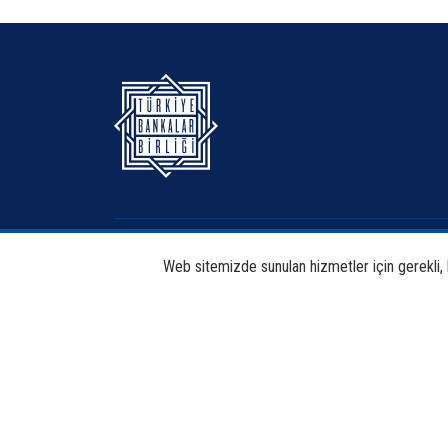
Hakkımızda
Bankacılık
Web sitemizde sunulan hizmetler için gerekli, bi
Haberdar Et
Haberler
Copyright © 2026 TBB Tüm Hakları Saklıdır.