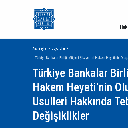
Hak
Sayfa
Ana Sayfa
Duyurular
Türkiye Bankalar Birliği Müşteri Şikayetleri Hakem Heyeti’nin Olu
yolu
Türkiye Bankalar Birl
Hakem Heyeti’nin Ol
Usulleri Hakkında Teb
Değişiklikler