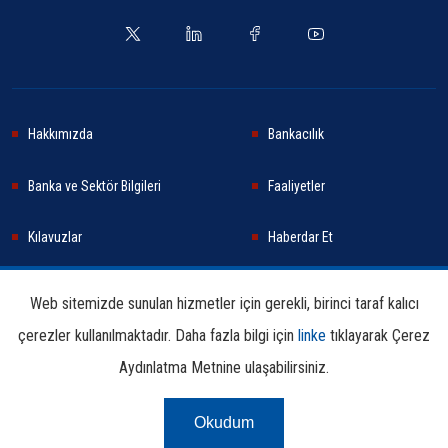
Hakkımızda
Bankacılık
Banka ve Sektör Bilgileri
Faaliyetler
Kılavuzlar
Haberdar Et
Haberler
Sürdürülebilirlik
Web sitemizde sunulan hizmetler için gerekli, birinci taraf kalıcı
çerezler kullanılmaktadır. Daha fazla bilgi için
linke
tıklayarak Çerez
Araştırma ve Yayınlar
İletişim Bilgileri
Aydınlatma Metnine ulaşabilirsiniz.
Okudum
Çerez Aydınlatma
Kullanım
Linkler
Bilgi