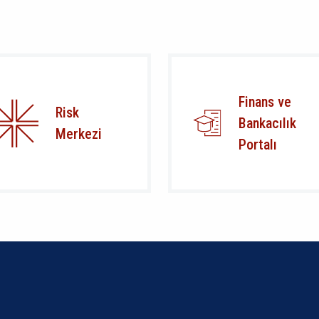
Finans ve
Risk
Bankacılık
Merkezi
Portalı