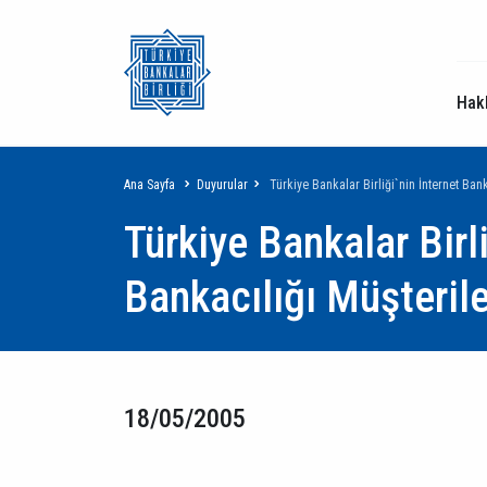
Hak
Sayfa
Ana Sayfa
Duyurular
Türkiye Bankalar Birliği`nin İnternet Ban
Türkiye Bankalar Birli
yolu
Bankacılığı Müşteril
18/05/2005