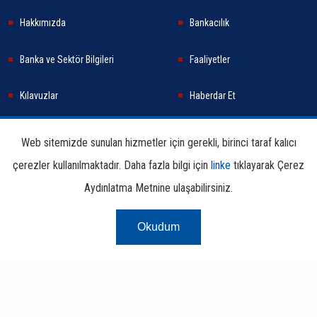
Hakkımızda
Bankacılık
Banka ve Sektör Bilgileri
Faaliyetler
Kılavuzlar
Haberdar Et
Haberler
Sürdürülebilirlik
Web sitemizde sunulan hizmetler için gerekli, birinci taraf kalıcı
çerezler kullanılmaktadır. Daha fazla bilgi için
linke
tıklayarak Çerez
Araştırma ve Yayınlar
İletişim Bilgileri
Aydınlatma Metnine ulaşabilirsiniz.
Okudum
Çerez Aydınlatma
Kullanım
Linkler
Bilgi
Metni
Koşulları
Edinme
Copyright © 2026 TBB Tüm Hakları Saklıdır.