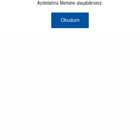
Aydınlatma Metnine ulaşabilirsiniz.
Okudum
Risk Merkezi
Finans ve Bankacılık Portalı