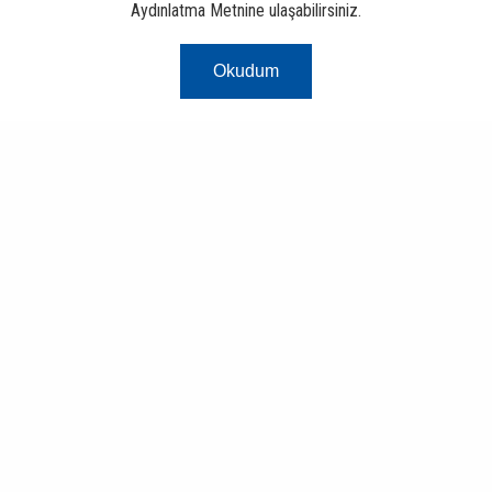
Aydınlatma Metnine ulaşabilirsiniz.
Okudum
Risk Merkezi
Finans ve Bankacılık Portalı