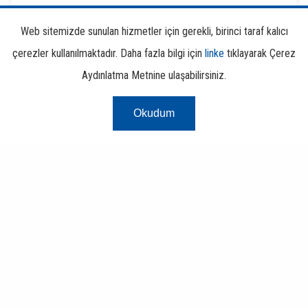
Web sitemizde sunulan hizmetler için gerekli, birinci taraf kalıcı
Finansal Okuryazarlık
çerezler kullanılmaktadır. Daha fazla bilgi için
linke
tıklayarak Çerez
Aydınlatma Metnine ulaşabilirsiniz.
Okudum
Risk Merkezi
Finans ve Bankacılık Portalı