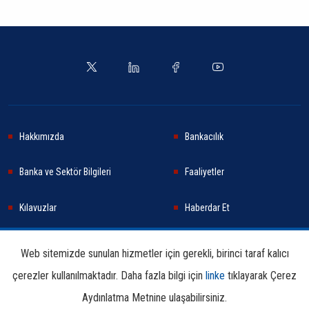
Hakkımızda
Bankacılık
Banka ve Sektör Bilgileri
Faaliyetler
Kılavuzlar
Haberdar Et
Haberler
Sürdürülebilirlik
Web sitemizde sunulan hizmetler için gerekli, birinci taraf kalıcı
çerezler kullanılmaktadır. Daha fazla bilgi için
linke
tıklayarak Çerez
Araştırma ve Yayınlar
İletişim Bilgileri
Aydınlatma Metnine ulaşabilirsiniz.