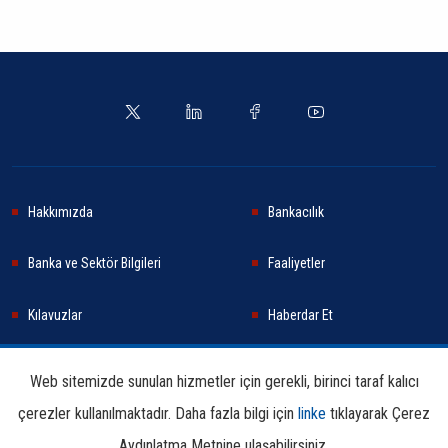
Hakkımızda
Bankacılık
Banka ve Sektör Bilgileri
Faaliyetler
Kılavuzlar
Haberdar Et
Haberler
Sürdürülebilirlik
Web sitemizde sunulan hizmetler için gerekli, birinci taraf kalıcı
çerezler kullanılmaktadır. Daha fazla bilgi için
linke
tıklayarak Çerez
Araştırma ve Yayınlar
İletişim Bilgileri
Aydınlatma Metnine ulaşabilirsiniz.