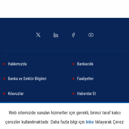
Hakkımızda
Bankacılık
Banka ve Sektör Bilgileri
Faaliyetler
Kılavuzlar
Haberdar Et
Haberler
Sürdürülebilirlik
Web sitemizde sunulan hizmetler için gerekli, birinci taraf kalıcı
çerezler kullanılmaktadır. Daha fazla bilgi için
linke
tıklayarak Çerez
Araştırma ve Yayınlar
İletişim Bilgileri