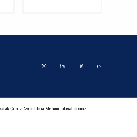
yetler
Kılavuzlar
yarak Çerez Aydınlatma Metnine ulaşabilirsiniz.
tırma ve Yayınlar
İletişim Bilgileri