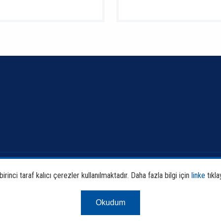
Banka ve Sektör Bilgileri
Faali
rinci taraf kalıcı çerezler kullanılmaktadır. Daha fazla bilgi için
linke
tıkla
Sürdürülebilirlik
Araş
Okudum