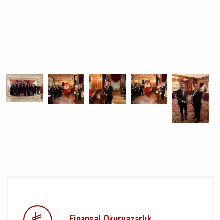
Finansal Okuryazarlık