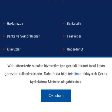
Hakkımızda
Bankacılık
Banka ve Sektör Bilgileri
Faaliyetler
Kılavuzlar
Haberdar Et
Haberler
Sürdürülebilirlik
Web sitemizde sunulan hizmetler için gerekli, birinci taraf kalıcı
çerezler kullanılmaktadır. Daha fazla bilgi için
linke
tıklayarak Çerez
Araştırma ve Yayınlar
İletişim Bilgileri
Aydınlatma Metnine ulaşabilirsiniz.
Okudum
Çerez Aydınlatma
Kullanım
Linkler
Bilgi
Metni
Koşulları
Edinme