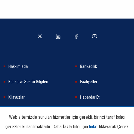
Hakkımızda
Bankacılık
Banka ve Sektör Bilgileri
Faaliyetler
Kılavuzlar
Haberdar Et
Haberler
Sürdürülebilirlik
Web sitemizde sunulan hizmetler için gerekli, birinci taraf kalıcı
çerezler kullanılmaktadır. Daha fazla bilgi için
linke
tıklayarak Çerez
Araştırma ve Yayınlar
İletişim Bilgileri