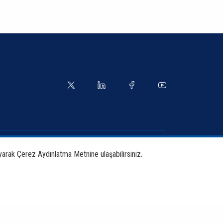
yetler
Kılavuzlar
yarak Çerez Aydınlatma Metnine ulaşabilirsiniz.
tırma ve Yayınlar
İletişim Bilgileri