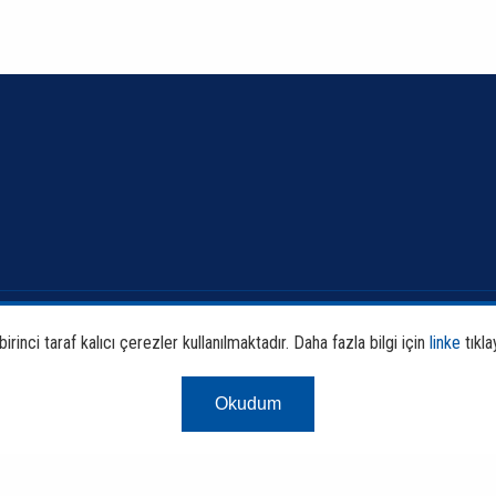
Banka ve Sektör Bilgileri
Faali
rinci taraf kalıcı çerezler kullanılmaktadır. Daha fazla bilgi için
linke
tıkla
Sürdürülebilirlik
Araş
Okudum