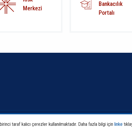
Bankacılık
Merkezi
Portalı
Banka ve Sektör Bilgileri
Faali
rinci taraf kalıcı çerezler kullanılmaktadır. Daha fazla bilgi için
linke
tıkla