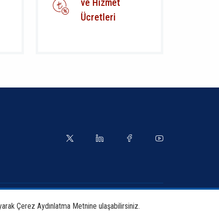
ve Hizmet
Ücretleri
yetler
Kılavuzlar
yarak Çerez Aydınlatma Metnine ulaşabilirsiniz.