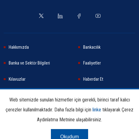
Hakkımızda
Bankacılık
Banka ve Sektör Bilgileri
Faaliyetler
Kılavuzlar
Haberdar Et
Haberler
Sürdürülebilirlik
Web sitemizde sunulan hizmetler için gerekli, birinci taraf kalıcı
çerezler kullanılmaktadır. Daha fazla bilgi için
linke
tıklayarak Çerez
Araştırma ve Yayınlar
İletişim Bilgileri
Aydınlatma Metnine ulaşabilirsiniz.
Okudum
Çerez Aydınlatma
Kullanım
Linkler
Bilgi