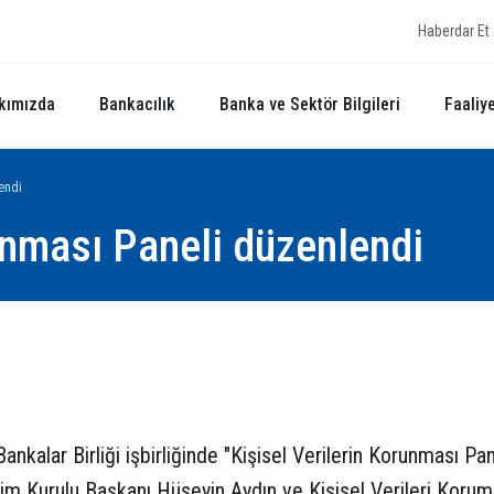
Haberdar Et
kımızda
Bankacılık
Banka ve Sektör Bilgileri
Faaliye
lendi
runması Paneli düzenlendi
nkalar Birliği işbirliğinde "Kişisel Verilerin Korunması Pane
tim Kurulu Başkanı Hüseyin Aydın ve Kişisel Verileri Koruma