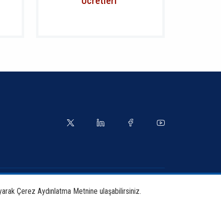
Ücretleri
yetler
Kılavuzlar
yarak Çerez Aydınlatma Metnine ulaşabilirsiniz.
tırma ve Yayınlar
İletişim Bilgileri