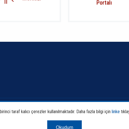
Portalı
Banka ve Sektör Bilgileri
Faali
rinci taraf kalıcı çerezler kullanılmaktadır. Daha fazla bilgi için
linke
tıkla
Sürdürülebilirlik
Araş
Okudum