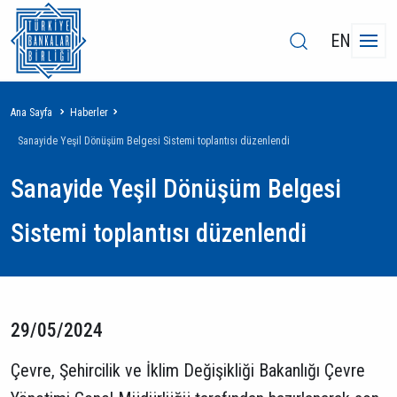
EN
Sayfa
Ana Sayfa
Haberler
yolu
Sanayide Yeşil Dönüşüm Belgesi Sistemi toplantısı düzenlendi
Sanayide Yeşil Dönüşüm Belgesi
Sistemi toplantısı düzenlendi
29/05/2024
Çevre, Şehircilik ve İklim Değişikliği Bakanlığı Çevre